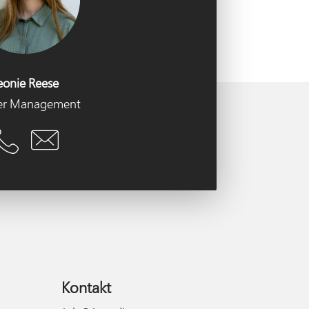
eonie Reese
er Management
Kontakt