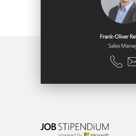
Frank-Oliver R
Sales Mana