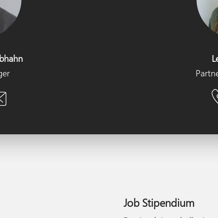
ebhahn
L
ger
Partn
Job Stipendium