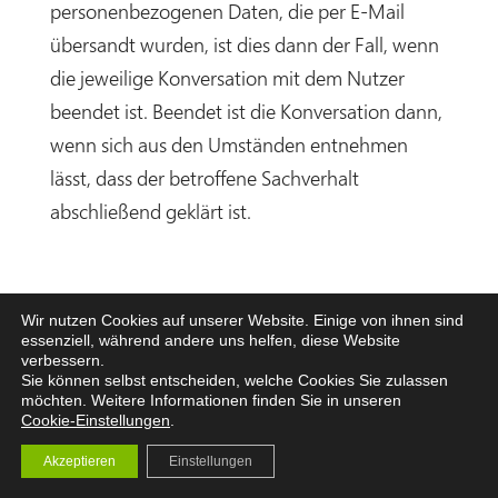
personenbezogenen Daten, die per E-Mail
übersandt wurden, ist dies dann der Fall, wenn
die jeweilige Konversation mit dem Nutzer
beendet ist. Beendet ist die Konversation dann,
wenn sich aus den Umständen entnehmen
lässt, dass der betroffene Sachverhalt
abschließend geklärt ist.
5. Widerspruchs- und
Wir nutzen Cookies auf unserer Website. Einige von ihnen sind
Beseitigungsmöglichkeit
essenziell, während andere uns helfen, diese Website
verbessern.
Der Nutzer hat jederzeit die Möglichkeit, seine
Sie können selbst entscheiden, welche Cookies Sie zulassen
möchten. Weitere Informationen finden Sie in unseren
Einwilligung zur Verarbeitung der
Cookie-Einstellungen
.
personenbezogenen Daten zu widerrufen.
Akzeptieren
Einstellungen
Nimmt der Nutzer per E-Mail-Kontakt mit uns